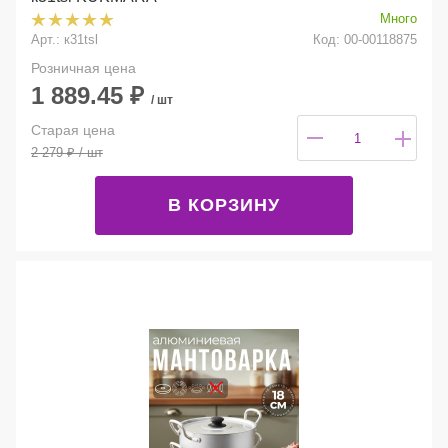
Много
Арт.: к31tsl
Код: 00-00118875
Розничная цена
1 889.45
₽
/ шт
Старая цена
2 279
₽
/ шт
В КОРЗИНУ