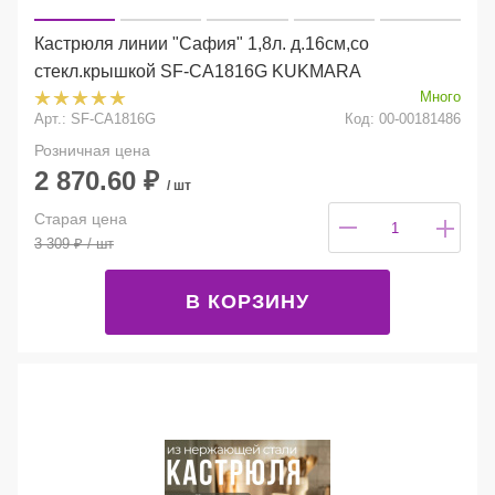
Кастрюля линии "Сафия" 1,8л. д.16см,со
стекл.крышкой SF-CA1816G KUKMARA
Много
Арт.: SF-CA1816G
Код: 00-00181486
Розничная цена
2 870.60
₽
/ шт
Старая цена
3 309
₽
/ шт
В КОРЗИНУ