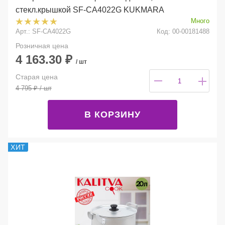
стекл.крышкой SF-CA4022G KUKMARA
Много
Арт.: SF-CA4022G
Код: 00-00181488
Розничная цена
4 163.30
₽
/ шт
Старая цена
4 795
₽
/ шт
В КОРЗИНУ
ХИТ