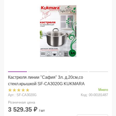
Кастрюля линии "Сафия" 3л. д.20см,со
стекл.крышкой SF-CA3020G KUKMARA
Много
Арт.: SF-CA3020G
Код: 00-00181487
Розничная цена
3 529.35
₽
/ шт