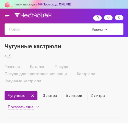
Купон на скидку
5%
Промокод:
ONLINE
0
0
0
Каталог
Чугунные кастрюли
415
Главная
—
Каталог
—
Посуда
—
Посуда для приготовления пищи
—
Кастрюли
—
Чугунные кастрюли
Чугунные
3 литра
5 литров
2 литра
Показать еще