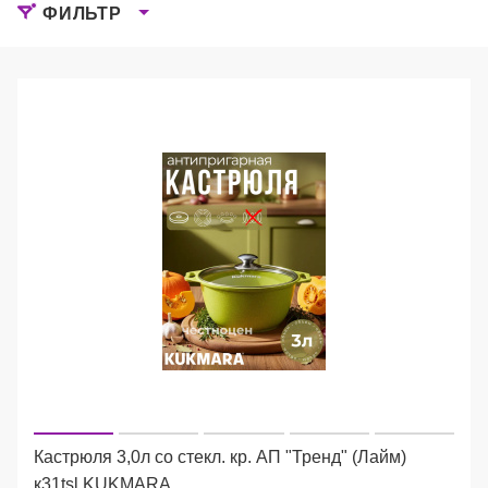
ФИЛЬТР
Кастрюля 3,0л со стекл. кр. АП "Тренд" (Лайм)
к31tsl KUKMARA