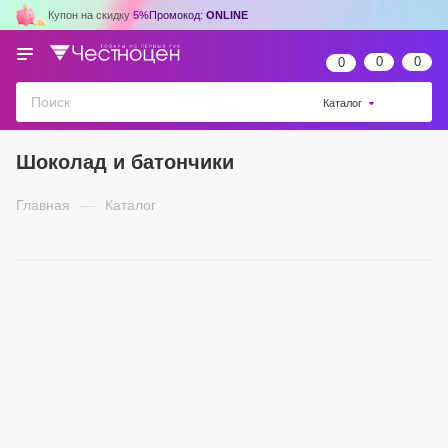
Купон на скидку
5%
Промокод:
ONLINE
0
0
0
Каталог
Шоколад и батончики
Главная
—
Каталог