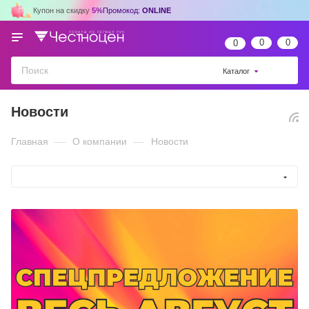
Купон на скидку
5%
Промокод:
ONLINE
0
0
0
Каталог
Новости
Главная
—
О компании
—
Новости