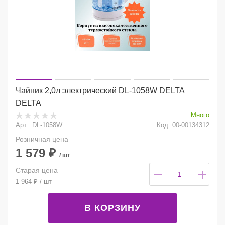
Чайник 2,0л электрический DL-1058W DELTA
DELTA
Много
Арт.: DL-1058W
Код: 00-00134312
Розничная цена
1 579
₽
/ шт
Старая цена
1 964
₽
/ шт
В КОРЗИНУ