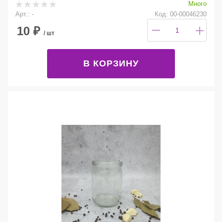
Много
Арт.: -
Код: 00-00046230
10
₽
/ шт
В КОРЗИНУ