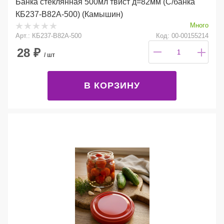
Банка стеклянная 500мл твист д=82мм (С/банка
КБ237-В82А-500) (Камышин)
Много
Арт.: КБ237-В82А-500
Код: 00-00155214
28
₽
/ шт
В КОРЗИНУ