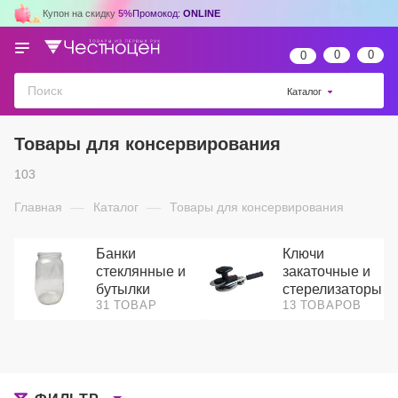
Купон на скидку
5%
Промокод:
ONLINE
0
0
0
Каталог
Товары для консервирования
103
Главная
—
Каталог
—
Товары для консервирования
Банки
Ключи
стеклянные и
закаточные и
бутылки
стерелизаторы
31 ТОВАР
13 ТОВАРОВ