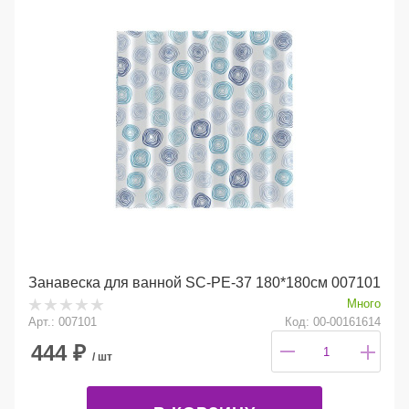
Занавеска для ванной SC-PE-37 180*180см 007101
Много
Арт.: 007101
Код: 00-00161614
444
₽
/ шт