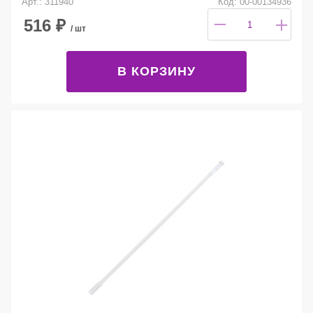
Арт.: 311940
Код: 00-00134936
516
₽
/ шт
В КОРЗИНУ