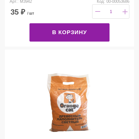
Арт.: М3942
Код: 00-00053686
35
₽
/ шт
В КОРЗИНУ