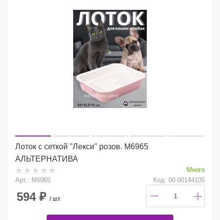
Лоток с сеткой "Лекси" розов. М6965
АЛЬТЕРНАТИВА
Много
Арт.: М6965
Код: 00-00144105
594
₽
/ шт