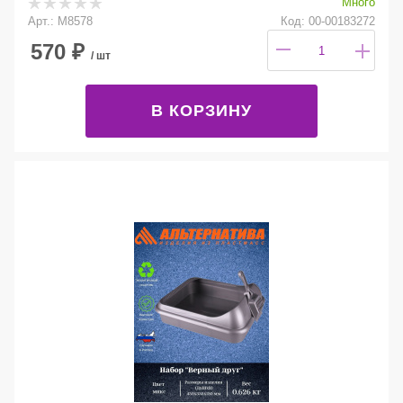
Много
Арт.: М8578
Код: 00-00183272
570
₽
/ шт
В КОРЗИНУ