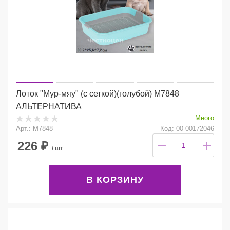
Лоток "Мур-мяу" (с сеткой)(голубой) М7848
АЛЬТЕРНАТИВА
Много
Арт.: М7848
Код: 00-00172046
226
₽
/ шт
В КОРЗИНУ