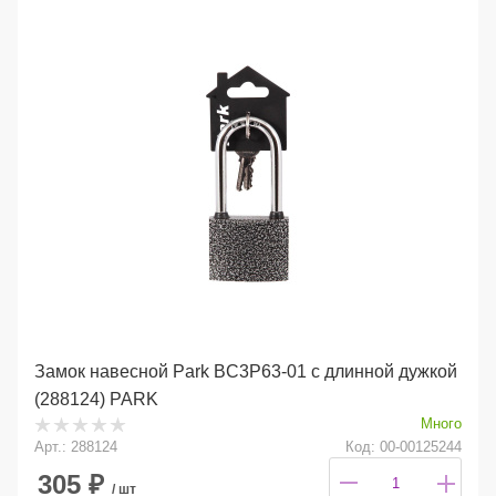
Замок навесной Park BC3P63-01 с длинной дужкой
(288124) PARK
Много
Арт.: 288124
Код: 00-00125244
305
₽
/ шт