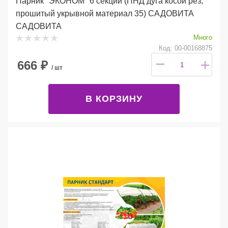
Парник "ЭКОНОМ" 6 секций (ПНД дуга косой рез,
прошитый укрывной материал 35) САДОВИТА
САДОВИТА
Много
Код: 00-00168875
666
₽
/ шт
В КОРЗИНУ