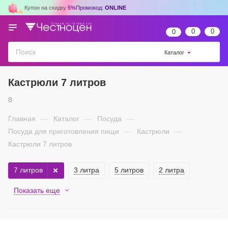
Купон на скидку
5%
Промокод:
ONLINE
0
0
0
Каталог
Кастрюли 7 литров
8
Главная
—
Каталог
—
Посуда
—
Посуда для приготовления пищи
—
Кастрюли
—
Кастрюли 7 литров
7 литров
3 литра
5 литров
2 литра
Показать еще