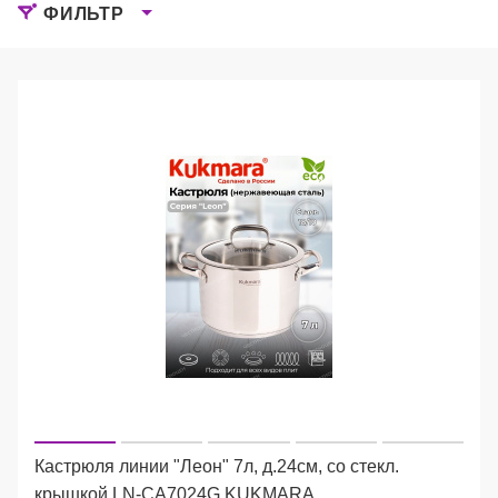
ФИЛЬТР
Кастрюля линии "Леон" 7л, д.24см, со стекл.
крышкой LN-CA7024G KUKMARA