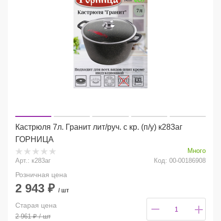
Кастрюля 7л. Гранит лит/руч. с кр. (п/у) к283аг
ГОРНИЦА
Много
Арт.: к283аг
Код: 00-00186908
Розничная цена
2 943
₽
/ шт
Старая цена
2 961
₽
/ шт