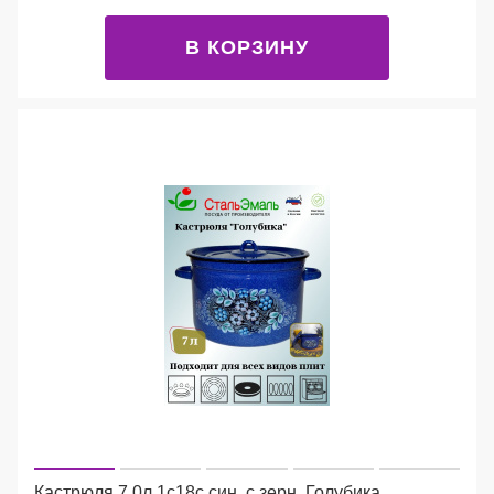
В КОРЗИНУ
Кастрюля 7,0л 1с18с син. с зерн. Голубика