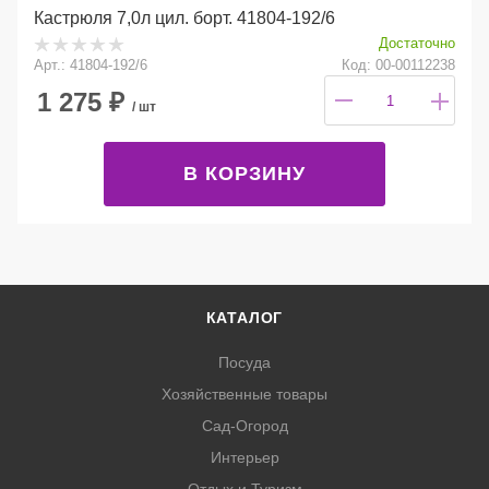
Кастрюля 7,0л цил. борт. 41804-192/6
Достаточно
Арт.: 41804-192/6
Код: 00-00112238
1 275
₽
/ шт
В КОРЗИНУ
КАТАЛОГ
Посуда
Хозяйственные товары
Сад-Огород
Интерьер