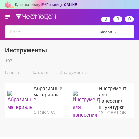
Купон на скидку
5%
Промокод:
ONLINE
0
0
0
Каталог
Инструменты
197
Главная
—
Каталог
—
Инструменты
Абразивные
Инструмент
материалы
для
нанесения
штукатурки
4 ТОВАРА
13 ТОВАРОВ