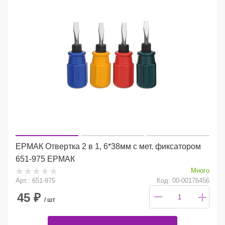
ЕРМАК Отвертка 2 в 1, 6*38мм с мет. фиксатором
651-975 ЕРМАК
Много
Арт.: 651-975
Код: 00-00176456
45
₽
/ шт