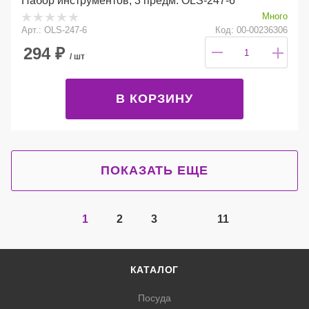
Набор инструментов, 3 предм. OLS-247-6
Много
Арт.: OLS-247-6
Код: 00-00236306
294
₽
/ шт
В КОРЗИНУ
ПОКАЗАТЬ ЕЩЕ
1
2
3
11
КАТАЛОГ
Посуда