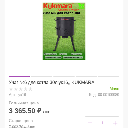
Учаг №6 для котла 30л ук16,, KUKMARA
Мало
Арт.: ук16
Код: 00-00109989
Розничная цена
3 365.50
₽
/ шт
Старая цена
7 662.70
₽
/ шт