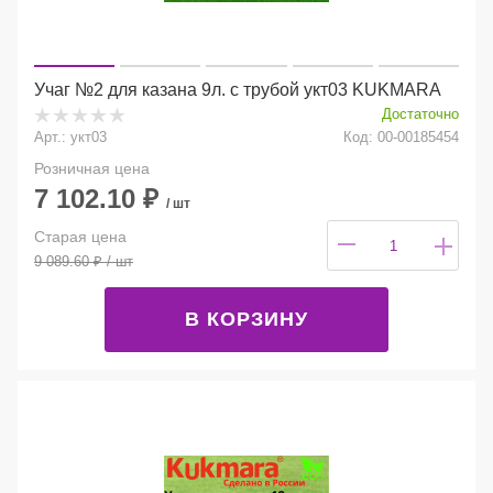
Учаг №2 для казана 9л. с трубой укт03 KUKMARA
Достаточно
Арт.: укт03
Код: 00-00185454
Розничная цена
7 102.10
₽
/ шт
Старая цена
9 089.60
₽
/ шт
В КОРЗИНУ