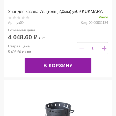
Учаг для казана 7л. (толщ.2,0мм) ук09 KUKMARA
Много
Арт.: ук09
Код: 00-00032134
Розничная цена
4 048.60
₽
/ шт
Старая цена
5 405.50
₽
/ шт
В КОРЗИНУ