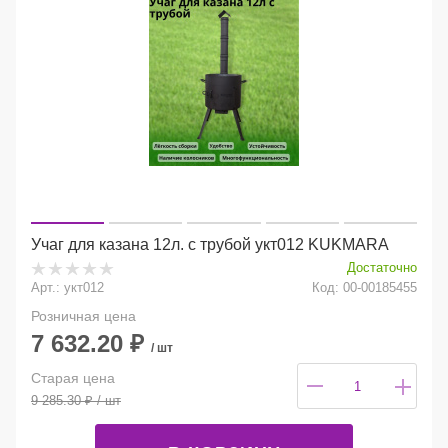
Учаг для казана 12л. с трубой укт012 KUKMARA
Достаточно
Арт.: укт012
Код: 00-00185455
Розничная цена
7 632.20
₽
/ шт
Старая цена
9 285.30
₽
/ шт