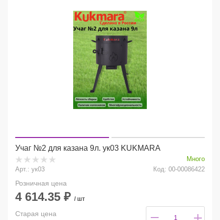
Учаг №2 для казана 9л. ук03 KUKMARA
Много
Арт.: ук03
Код: 00-00086422
Розничная цена
4 614.35
₽
/ шт
Старая цена