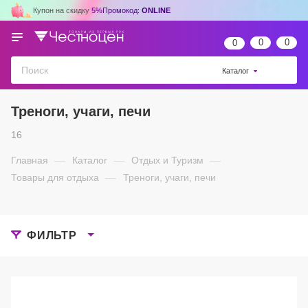
Купон на скидку
5%
Промокод:
ONLINE
0
0
0
Каталог
Треноги, учаги, печи
16
Главная
—
Каталог
—
Отдых и Туризм
—
Товары для отдыха
—
Треноги, учаги, печи
ФИЛЬТР