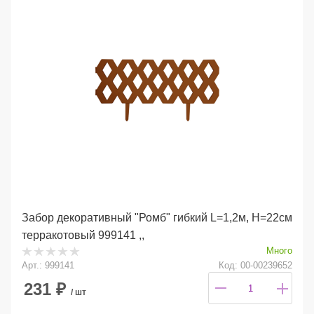
Забор декоративный "Ромб" гибкий L=1,2м, H=22см
терракотовый 999141 ,,
Много
Арт.: 999141
Код: 00-00239652
231
₽
/ шт