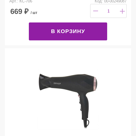
Арт.: КС-706
Код: 00-00249087
669
₽
/ шт
В КОРЗИНУ