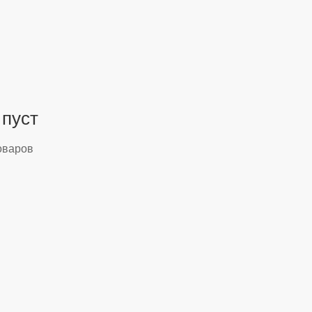
 пуст
оваров