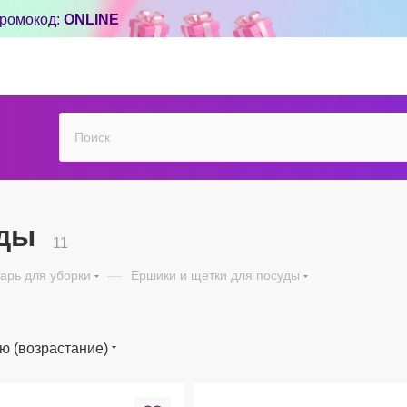
ромокод:
ONLINE
уды
11
арь для уборки
—
Ершики и щетки для посуды
ю (возрастание)