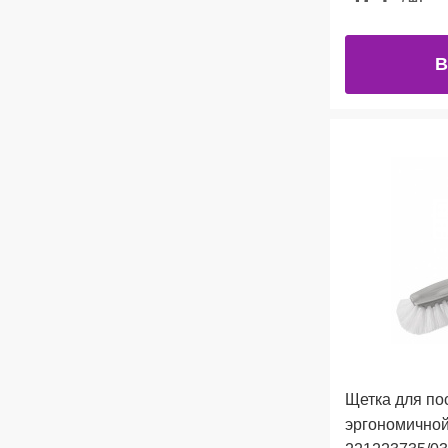
В
Щетка для по
эргономичной