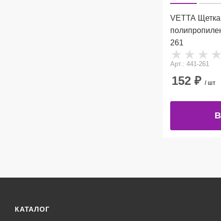
VETTA Щетка 
полипропилен,
261
Арт.: 441-261
152
₽
/ шт
В
КАТАЛОГ