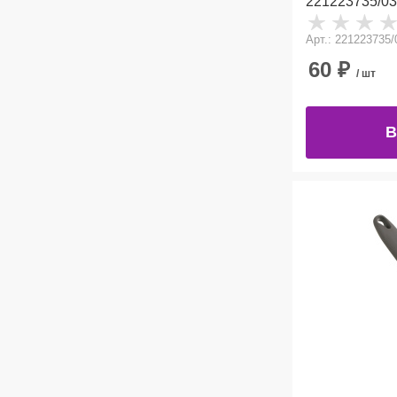
221223735/03
Арт.: 221223735/
60
₽
/ шт
В