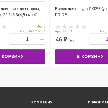
длинная с дозатором,
Ершик для посуды ГХ053 (уп.40шт)
 22,5х5,5х4,5 см 441-
PRIDE
Много
Код: 00-00232144
Арт.: ГХ053
Код: 
46
₽
/ шт
 КОРЗИНУ
В КОРЗИНУ
КОМПАНИЯ
ИНФОРМА