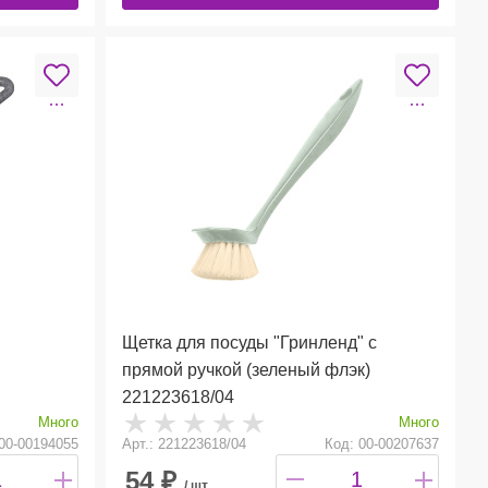
Щетка для посуды "Гринленд" с
прямой ручкой (зеленый флэк)
221223618/04
Много
Много
00-00194055
Арт.: 221223618/04
Код: 00-00207637
54
₽
/ шт