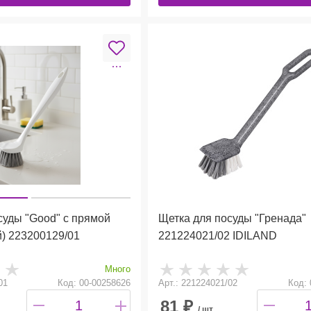
суды "Good" с прямой
Щетка для посуды "Гренада"
й) 223200129/01
221224021/02 IDILAND
Много
01
Код: 00-00258626
Арт.: 221224021/02
Код: 
81
₽
/ шт