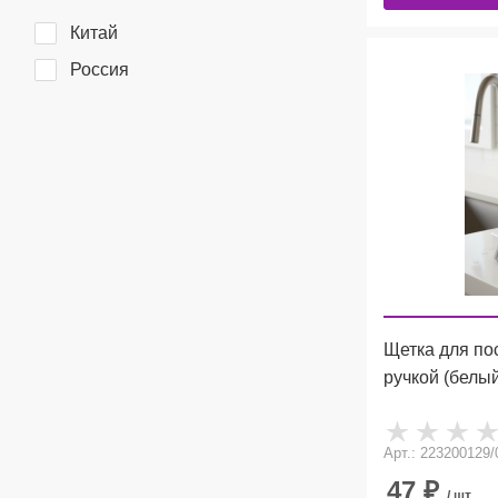
Китай
Россия
Щетка для по
ручкой (белы
Арт.: 223200129/
47
₽
/ шт