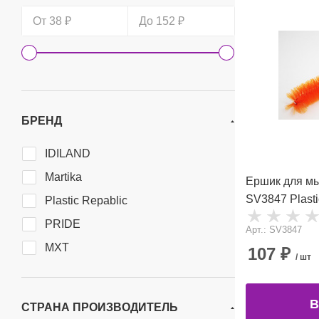
БРЕНД
IDILAND
Martika
Ершик для мы
SV3847 Plasti
Plastic Repablic
PRIDE
Арт.: SV3847
МХТ
107
₽
/ шт
В
СТРАНА ПРОИЗВОДИТЕЛЬ