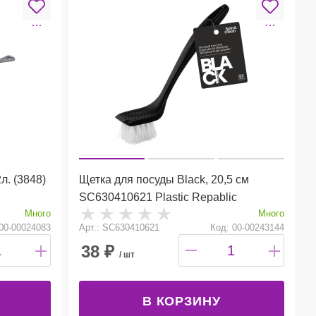
л. (3848)
Щетка для посуды Black, 20,5 см
SC630410621 Plastic Repablic
Много
Много
00-00024083
Арт.: SC630410621
Код: 00-00243144
38
₽
/ шт
В КОРЗИНУ