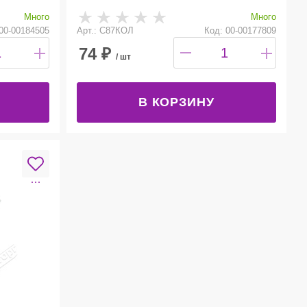
Много
Много
00-00184505
Арт.: С87КОЛ
Код: 00-00177809
74
₽
/ шт
В КОРЗИНУ