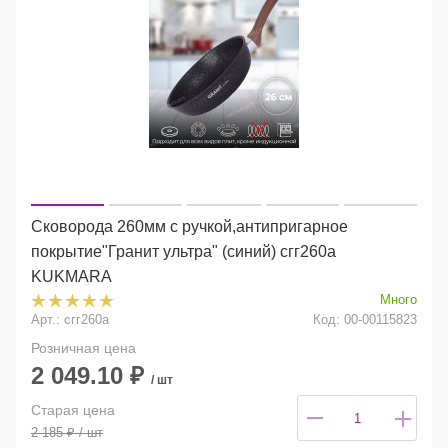
Сковорода 260мм с ручкой,антипригарное
покрытие"Гранит ультра" (синий) сгг260а
KUKMARA
Много
Арт.: сгг260а
Код: 00-00115823
Розничная цена
2 049.10
₽
/ шт
Старая цена
2 185
₽
/ шт