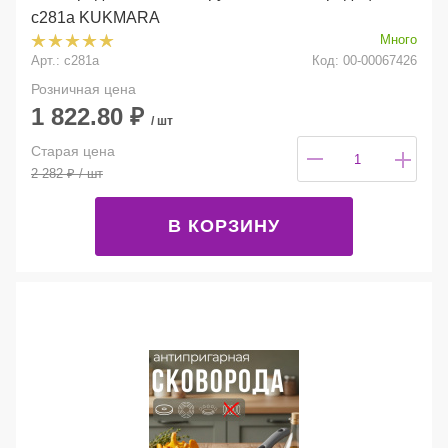
с281а KUKMARA
Много
Арт.: с281а
Код: 00-00067426
Розничная цена
1 822.80
₽
/ шт
Старая цена
2 282
₽
/ шт
В КОРЗИНУ