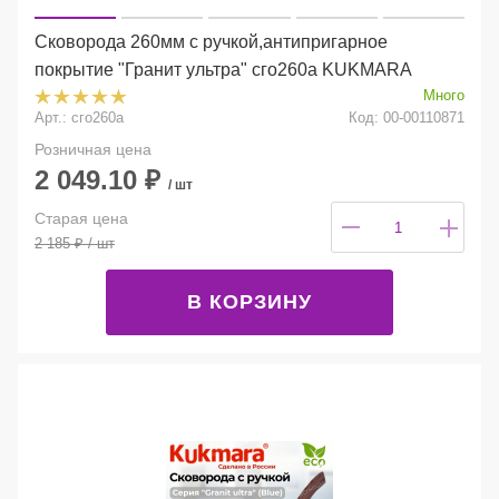
Сковорода 260мм с ручкой,антипригарное
покрытие "Гранит ультра" сго260а KUKMARA
Много
Арт.: сго260а
Код: 00-00110871
Розничная цена
2 049.10
₽
/ шт
Старая цена
2 185
₽
/ шт
В КОРЗИНУ