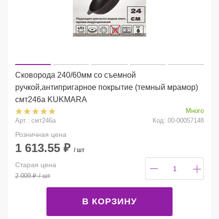
Сковорода 240/60мм со съемной
ручкой,антипригарное покрытие (темный мрамор)
смт246а KUKMARA
Много
Арт.: смт246а
Код: 00-00057148
Розничная цена
1 613.55
₽
/ шт
Старая цена
2 009
₽
/ шт
В КОРЗИНУ