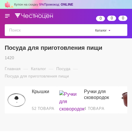
Купон на скидку
5%
Промокод:
ONLINE
0
0
0
Каталог
Посуда для приготовления пищи
1420
Главная
—
Каталог
—
Посуда
—
Посуда для приготовления пищи
Крышки
Ручки для
сковородок
52 ТОВАРА
4 ТОВАРА