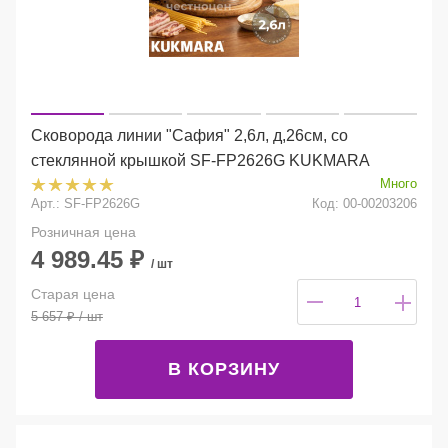
Сковорода линии "Сафия" 2,6л, д,26см, со
стеклянной крышкой SF-FP2626G KUKMARA
Много
Арт.: SF-FP2626G
Код: 00-00203206
Розничная цена
4 989.45
₽
/ шт
Старая цена
5 657
₽
/ шт
В КОРЗИНУ