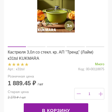
Кастрюля 3,0л со стекл. кр. АП "Тренд" (Лайм)
к31tsl KUKMARA
Много
Арт.: к31tsl
Код: 00-00118875
Розничная цена
1 889.45
₽
/ шт
Старая цена
2 279
₽
/ шт
В КОРЗИНУ