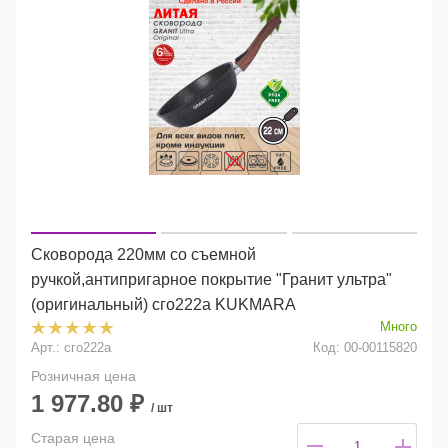
Сковорода 220мм со съемной
ручкой,антипригарное покрытие "Гранит ультра"
(оригинальный) сго222а KUKMARA
Много
Арт.: сго222а
Код: 00-00115820
Розничная цена
1 977.80
₽
/ шт
Старая цена