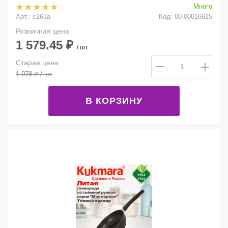
Много
Арт.: с263а
Код: 00-00016615
Розничная цена
1 579.45
₽
/ шт
Старая цена
1 978
₽
/ шт
В КОРЗИНУ