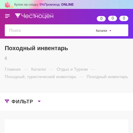
Купон на скидку
5%
Промокод:
ONLINE
0
0
0
Каталог
Походный инвентарь
6
Главная
—
Каталог
—
Отдых и Туризм
—
Походный, туристический инвентарь
—
Походный инвентарь
ФИЛЬТР