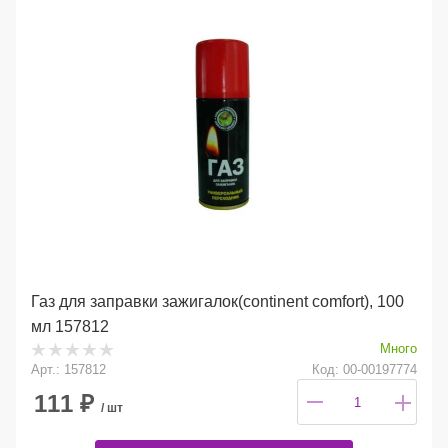
Газ для заправки зажигалок(continent comfort), 100
мл 157812
Много
Арт.: 157812
Код: 00-00197774
111
₽
/ шт