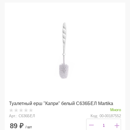
Туалетный ерш "Капри" белый С636БЕЛ Martika
Много
Арт.: С636БЕЛ
Код: 00-00187552
89
₽
/ шт