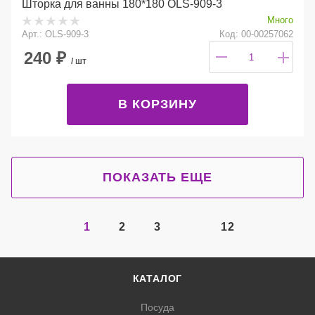
Шторка для ванны 180*180 OLS-909-3
Много
Арт.: OLS-909-3
Код: 00-00257062
240
₽
/ шт
В КОРЗИНУ
ПОКАЗАТЬ ЕЩЕ
1
2
3
12
КАТАЛОГ
Посуда