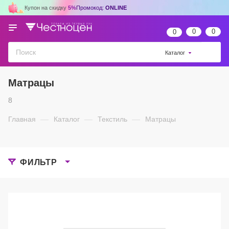
Купон на скидку
5%
Промокод:
ONLINE
0
0
0
Каталог
Матрацы
8
Главная
—
Каталог
—
Текстиль
—
Матрацы
ФИЛЬТР