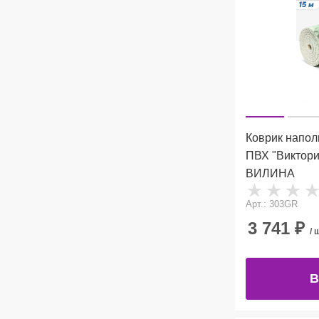
Коврик напол
ПВХ "Виктори
ВИЛИНА
Арт.: 303GR
3 741
₽
/ 
В