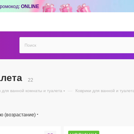
ромокод:
ONLINE
алета
22
 для ванной комнаты и туалета
—
Коврики для ванной и туалет
ю (возрастание)