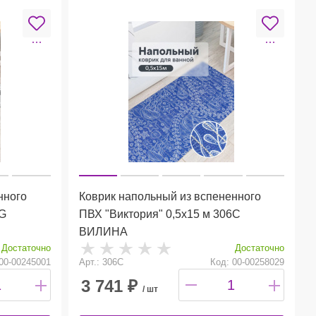
нного
Коврик напольный из вспененного
4G
ПВХ "Виктория" 0,5х15 м 306С
ВИЛИНА
Достаточно
Достаточно
00-00245001
Арт.: 306С
Код: 00-00258029
3 741
₽
/ шт