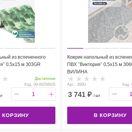
ьный из вспененного
Коврик напольный из вспене
я" 0,5х15 м 303GR
ПВХ "Виктория" 0,5х15 м 30
ВИЛИНА
Достаточно
Код: 00-00258025
Арт.: 306G
Код: 
3 741
₽
шт
/ шт
 КОРЗИНУ
В КОРЗИНУ