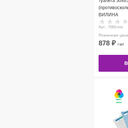
туалета 50х85
(противоско
ВИЛИНА
Арт.: 7060-mix
Розничная цен
878
₽
/ шт
В