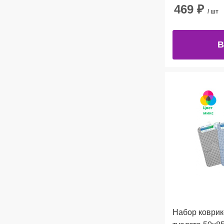
469
₽
/ шт
В
Набор коврик