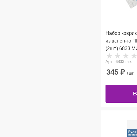
Набор коврик
из вспен-го П
(2шт.) 6833
Арт.: 6833-mix
345
₽
/ шт
В