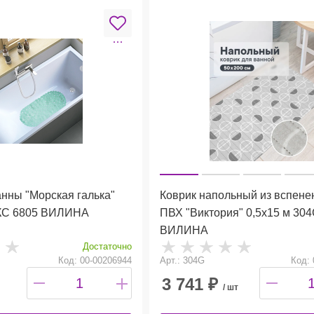
анны "Морская галька"
Коврик напольный из вспене
КС 6805 ВИЛИНА
ПВХ "Виктория" 0,5х15 м 30
ВИЛИНА
Достаточно
Код: 00-00206944
Арт.: 304G
Код: 
3 741
₽
/ шт