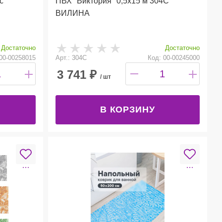
с
ПВХ "Виктория" 0,5х15 м 304С
ВИЛИНА
Достаточно
Достаточно
00-00258015
Арт.: 304С
Код: 00-00245000
3 741
₽
/ шт
В КОРЗИНУ