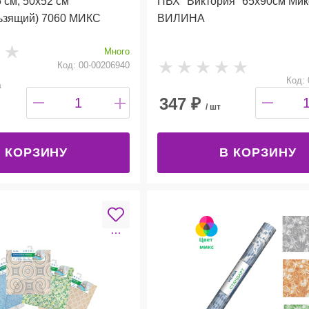
 см, 50х52 см
ПВХ "Виктория" 65х90см Мик
льзящий) 7060 МИКС
ВИЛИНА
Много
Код: 00-00206940
Код: 
а
347
₽
/ шт
 КОРЗИНУ
В КОРЗИНУ