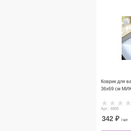
Коврик для в
36х69 см МИ
Арт.: 6805
342
₽
/ шт