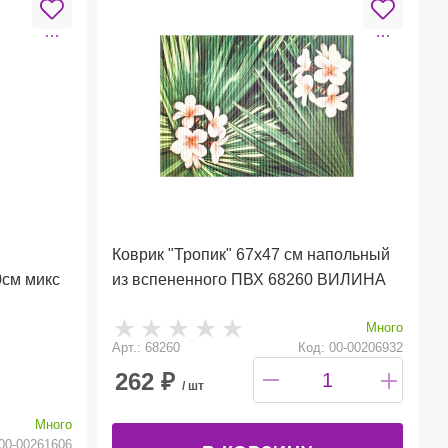
Коврик "Тропик" 67х47 см напольный
см микс
из вспененного ПВХ 68260 ВИЛИНА
Много
Арт.: 68260
Код: 00-00206932
262
₽
/ шт
Много
00-00261606