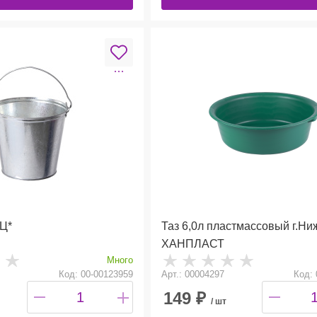
Ц*
Таз 6,0л пластмассовый г.Н
ХАНПЛАСТ
Много
Код: 00-00123959
Арт.: 00004297
Код: 
149
₽
/ шт