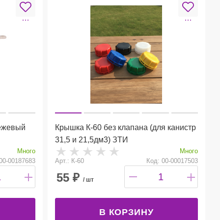
бежевый
Крышка К-60 без клапана (для канистр
31,5 и 21,5дм3) ЗТИ
Много
Много
00-00187683
Арт.: К-60
Код: 00-00017503
55
₽
/ шт
В КОРЗИНУ