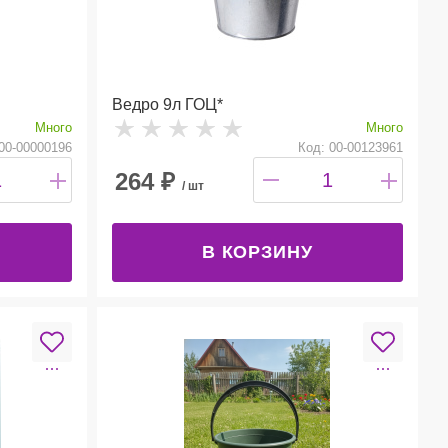
Ведро 9л ГОЦ*
Много
Много
00-00000196
Код: 00-00123961
264
₽
/ шт
В КОРЗИНУ