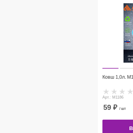
Ковш 1,
Арт.: М1186
59
₽
/ шт
В