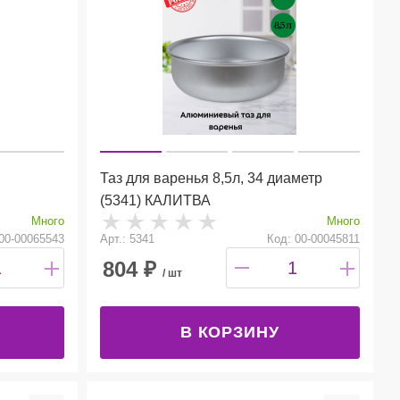
Таз для варенья 8,5л, 34 диаметр
(5341) КАЛИТВА
Много
Много
00-00065543
Арт.: 5341
Код: 00-00045811
804
₽
/ шт
В КОРЗИНУ