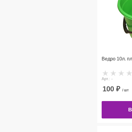
Ведро 10л. пл.
Арт.: -
100
₽
/ шт
В