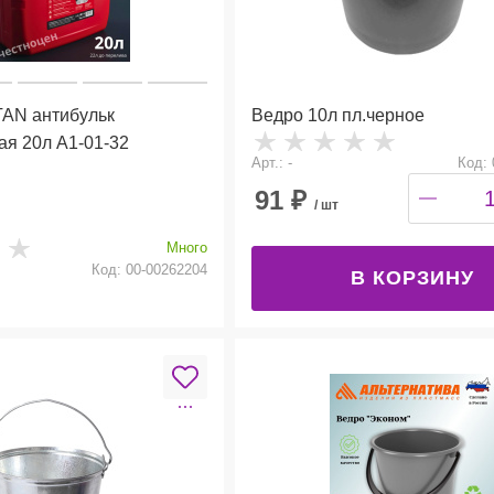
TAN антибульк
Ведро 10л пл.черное
я 20л А1-01-32
Арт.: -
Код: 
91
₽
/ шт
Много
Код: 00-00262204
В КОРЗИНУ