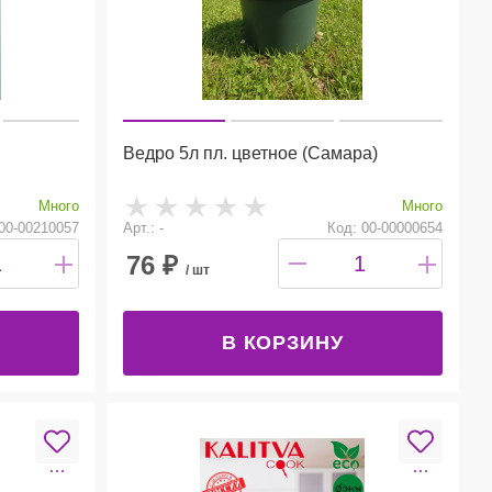
Ведро 5л пл. цветное (Самара)
Много
Много
00-00210057
Арт.: -
Код: 00-00000654
76
₽
/ шт
В КОРЗИНУ