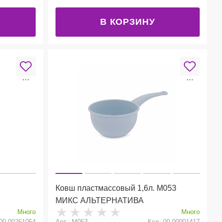
В КОРЗИНУ
Ковш пластмассовый 1,6л. М053
МИКС АЛЬТЕРНАТИВА
Много
Много
00-00261054
Арт.: М053
Код: 00-00001417