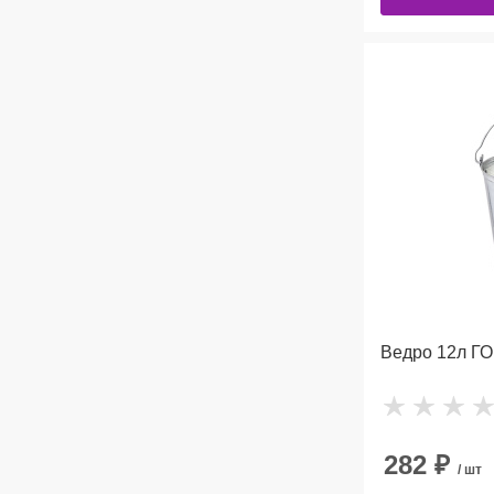
Ведро 12л ГО
282
₽
/ шт