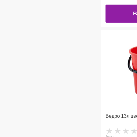
В
Ведро 13л цве
Арт.: -