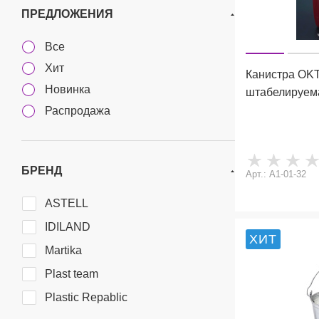
ПРЕДЛОЖЕНИЯ
Все
Хит
Канистра OK
Новинка
штабелируема
Распродажа
БРЕНД
Арт.: А1-01-32
ASTELL
IDILAND
ХИТ
Martika
Plast team
Plastic Repablic