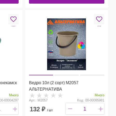
ижнекамск
Ведро 10л (2 сорт) М2057
АЛЬТЕРНАТИВА
Много
Много
00-00004297
Арт.: М2057
Код: 00-00085981
132
₽
/ шт