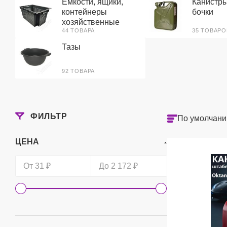
Ёмкости, ящики,
Канистры
контейнеры
бочки
хозяйственные
44 ТОВАРА
35 ТОВАРО
Тазы
92 ТОВАРА
ФИЛЬТР
По умолчани
ЦЕНА