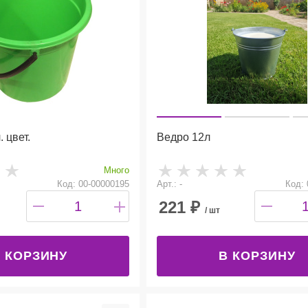
 цвет.
Ведро 12л
Много
Код: 00-00000195
Арт.: -
Код: 
221
₽
/ шт
 КОРЗИНУ
В КОРЗИНУ