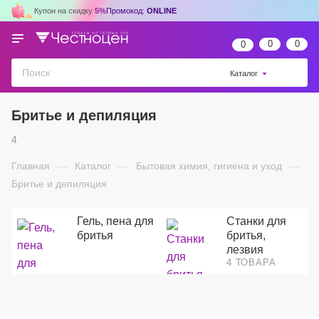
Купон на скидку
5%
Промокод:
ONLINE
0
0
0
Каталог
Бритье и депиляция
4
Главная
—
Каталог
—
Бытовая химия, гигиена и уход
—
Бритье и депиляция
Гель, пена для
Станки для
бритья
бритья,
лезвия
4 ТОВАРА