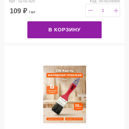
Арт.: 02-01-920
Код: 00-00256905
109
₽
/ шт
В КОРЗИНУ