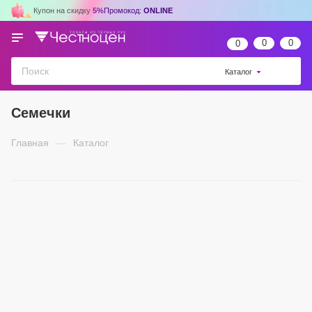
Купон на скидку
5%
Промокод:
ONLINE
0
0
0
Каталог
Семечки
Главная
—
Каталог