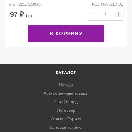
Арт.: 221141590/00
Код: 00-00210431
97
₽
/ шт
В КОРЗИНУ
КАТАЛОГ
Посуда
Хозяйственные товары
Сад-Огород
Интерьер
Отдых и Туризм
Бытовая техника