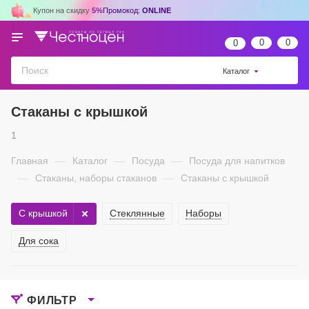
Купон на скидку
5%
Промокод:
ONLINE
0
0
0
Каталог
Стаканы с крышкой
1
Главная
—
Каталог
—
Посуда
—
Посуда для напитков
—
Стаканы, наборы стаканов
—
Стаканы с крышкой
С крышкой
Стеклянные
Наборы
Для сока
ФИЛЬТР