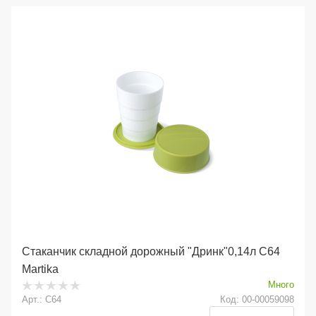
Стаканчик складной дорожный "Дринк"0,14л С64
Martika
Много
Арт.: С64
Код: 00-00059098