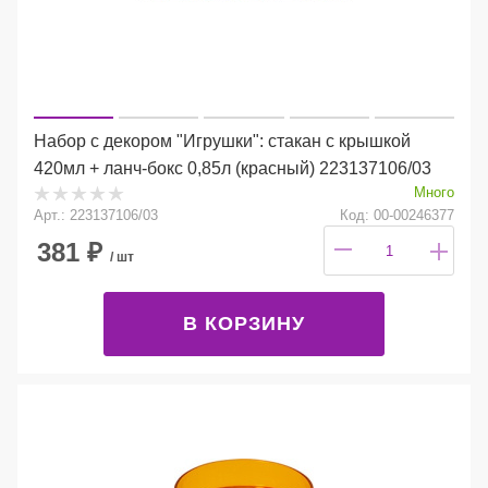
Набор с декором "Игрушки": стакан с крышкой
420мл + ланч-бокс 0,85л (красный) 223137106/03
Много
Арт.: 223137106/03
Код: 00-00246377
381
₽
/ шт
В КОРЗИНУ