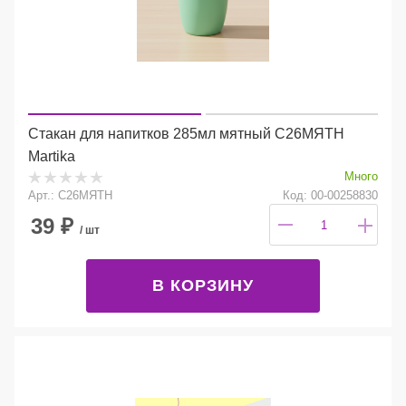
Стакан для напитков 285мл мятный С26МЯТН
Martika
Много
Арт.: С26МЯТН
Код: 00-00258830
39
₽
/ шт
В КОРЗИНУ