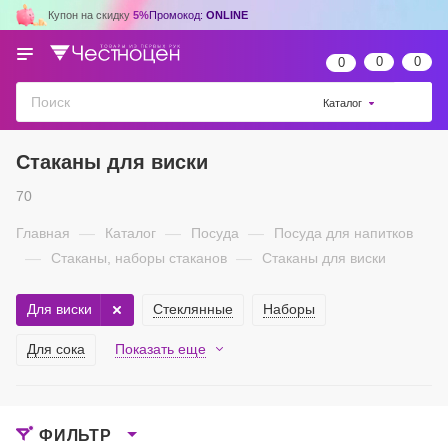
Купон на скидку
5%
Промокод:
ONLINE
0
0
0
Каталог
Стаканы для виски
70
Главная
—
Каталог
—
Посуда
—
Посуда для напитков
—
Стаканы, наборы стаканов
—
Стаканы для виски
Для виски
Стеклянные
Наборы
Для сока
Показать еще
ФИЛЬТР