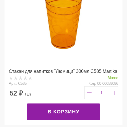
Стакан для напитков "Люмици" 300мл С585 Martika
Много
Арт.: С585
Код: 00-00059096
52
₽
/ шт
В КОРЗИНУ