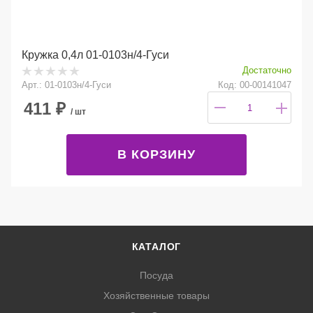
Кружка 0,4л 01-0103н/4-Гуси
Достаточно
Арт.: 01-0103н/4-Гуси
Код: 00-00141047
411
₽
/ шт
В КОРЗИНУ
КАТАЛОГ
Посуда
Хозяйственные товары