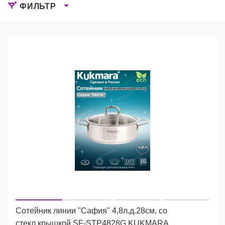
ФИЛЬТР
Сотейник линии "Сафия" 4,8л.д.28см, со
стекл.крышкой SF-STP4828G KUKMARA