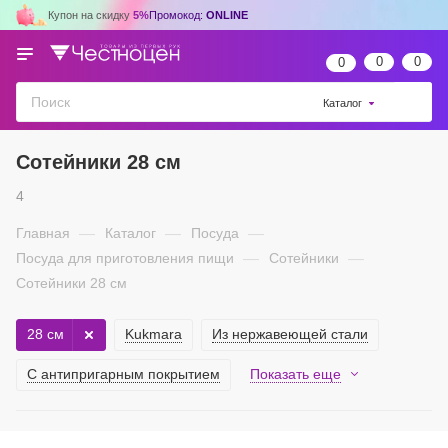
Купон на скидку
5%
Промокод:
ONLINE
0
0
0
Каталог
Сотейники 28 см
4
Главная
—
Каталог
—
Посуда
—
Посуда для приготовления пищи
—
Сотейники
—
Сотейники 28 см
28 см
Kukmara
Из нержавеющей стали
С антипригарным покрытием
Показать еще