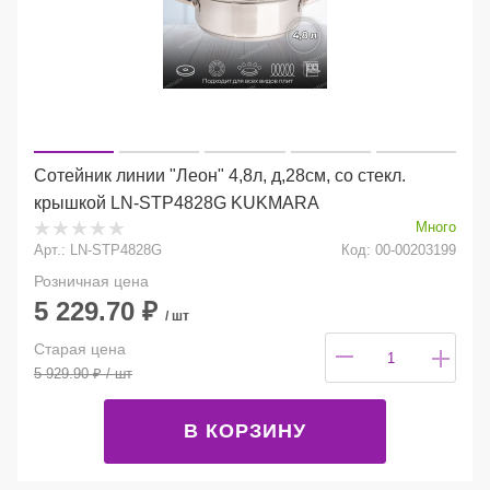
Сотейник линии "Леон" 4,8л, д,28см, со стекл.
крышкой LN-STP4828G KUKMARA
Много
Арт.: LN-STP4828G
Код: 00-00203199
Розничная цена
5 229.70
₽
/ шт
Старая цена
5 929.90
₽
/ шт
В КОРЗИНУ