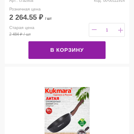
Арт.: сга280а
Код: 00-00111914
Розничная цена
2 264.55
₽
/ шт
Старая цена
2 484
₽
/ шт
В КОРЗИНУ