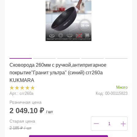
Сковорода 260мм с ручкой,антипригарное
покрытие"Гранит ультра" (синий) сгг260а
KUKMARA
Много
Арт.: сгг260а
Код: 00-00115823
Розничная цена
2 049.10
₽
/ шт
Старая цена
2 185
₽
/ шт