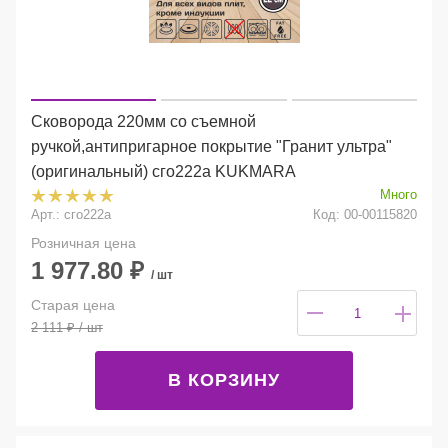
Сковорода 220мм со съемной
ручкой,антипригарное покрытие "Гранит ультра"
(оригинальный) сго222а KUKMARA
Много
Арт.: сго222а
Код: 00-00115820
Розничная цена
1 977.80
₽
/ шт
Старая цена
2 111
₽
/ шт
В КОРЗИНУ