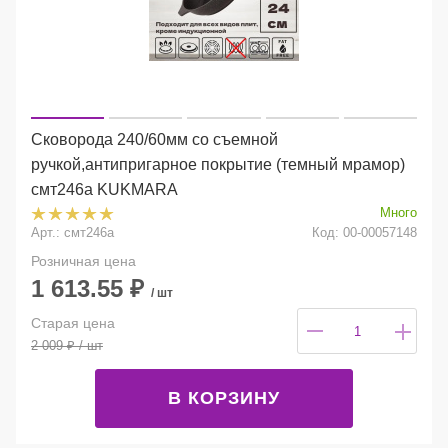
Сковорода 240/60мм со съемной
ручкой,антипригарное покрытие (темный мрамор)
смт246а KUKMARA
Много
Арт.: смт246а
Код: 00-00057148
Розничная цена
1 613.55
₽
/ шт
Старая цена
2 009
₽
/ шт
В КОРЗИНУ