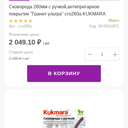
Сковорода 260мм с ручкой,антипригарное
покрытие "Гранит ультра" сго260а KUKMARA
Много
Арт.: сго260а
Код: 00-00110871
Розничная цена
2 049.10
₽
/ шт
Старая цена
2 185
₽
/ шт
В КОРЗИНУ