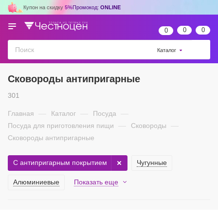
Купон на скидку
5%
Промокод:
ONLINE
0
0
0
Каталог
Сковороды антипригарные
301
Главная
—
Каталог
—
Посуда
—
Посуда для приготовления пищи
—
Сковороды
—
Сковороды антипригарные
С антипригарным покрытием
Чугунные
Алюминиевые
Показать еще