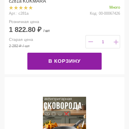
с281а KUKMARA
Много
Арт.: с281а
Код: 00-00067426
Розничная цена
1 822.80
₽
/ шт
Старая цена
2 282
₽
/ шт
В КОРЗИНУ