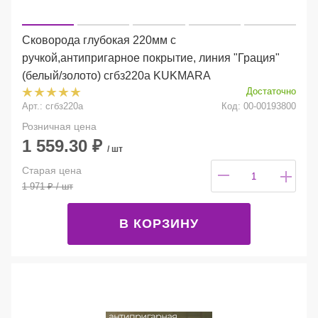
Сковорода глубокая 220мм с
ручкой,антипригарное покрытие, линия "Грация"
(белый/золото) сгбз220а KUKMARA
Достаточно
Арт.: сгбз220а
Код: 00-00193800
Розничная цена
1 559.30
₽
/ шт
Старая цена
1 971
₽
/ шт
В КОРЗИНУ