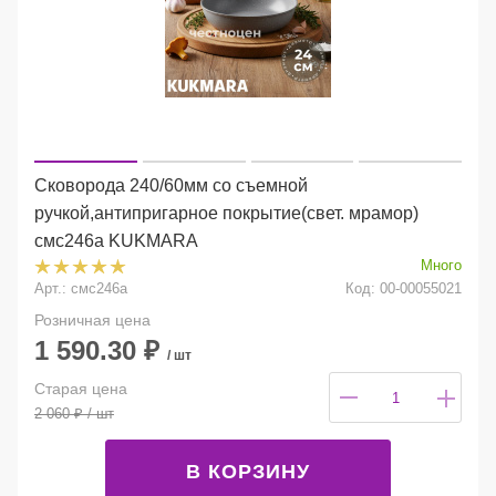
Сковорода 240/60мм со съемной
ручкой,антипригарное покрытие(свет. мрамор)
смс246а KUKMARA
Много
Арт.: смс246а
Код: 00-00055021
Розничная цена
1 590.30
₽
/ шт
Старая цена
2 060
₽
/ шт
В КОРЗИНУ