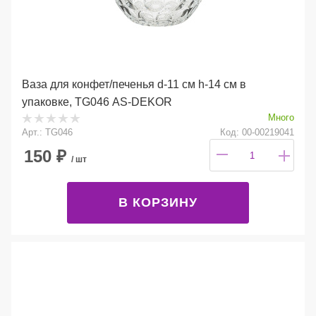
Ваза для конфет/печенья d-11 см h-14 см в
упаковке, TG046 AS-DEKOR
Много
Арт.: TG046
Код: 00-00219041
150
₽
/ шт
В КОРЗИНУ