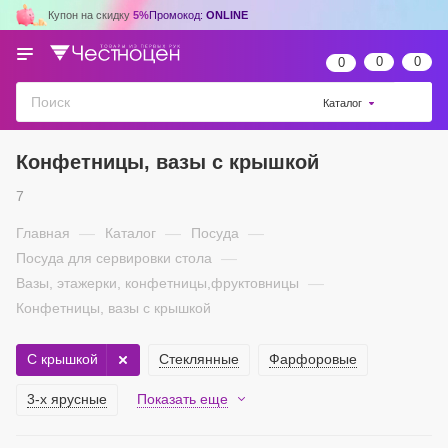
Купон на скидку
5%
Промокод:
ONLINE
0
0
0
Каталог
Конфетницы, вазы с крышкой
7
Главная
—
Каталог
—
Посуда
—
Посуда для сервировки стола
—
Вазы, этажерки, конфетницы,фруктовницы
—
Конфетницы, вазы с крышкой
C крышкой
Стеклянные
Фарфоровые
3-х ярусные
Показать еще