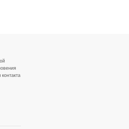
кой
новения
 контакта