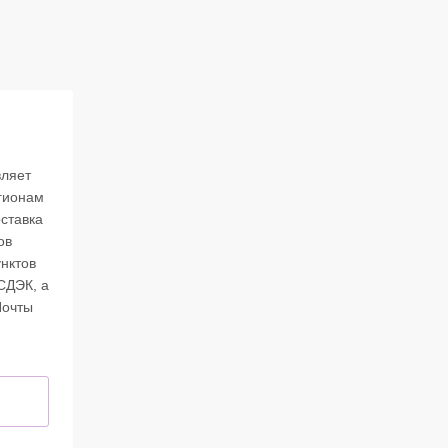
вляет
егионам
ставка
ов
нктов
СДЭК, а
Почты