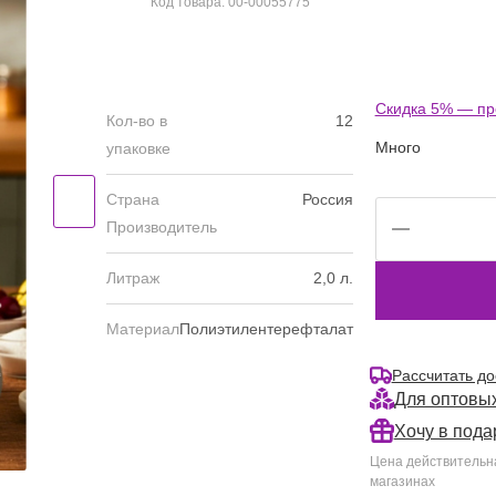
Код товара: 00-00055775
Cкидка 5% — пр
Кол-во в
12
Много
упаковке
Страна
Россия
Производитель
Литраж
2,0 л.
Материал
Полиэтилентерефталат
Рассчитать до
Для оптовых
Хочу в пода
Цена действительна
магазинах