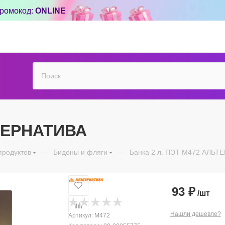
ромокод:
ONLINE
ЬТЕРНАТИВА
продуктов
—
Бидоны и фляги
—
Банка 2 л. ПЭТ М472 АЛЬТ
93
₽
/шт
Нашли дешевле?
Артикул:
М472