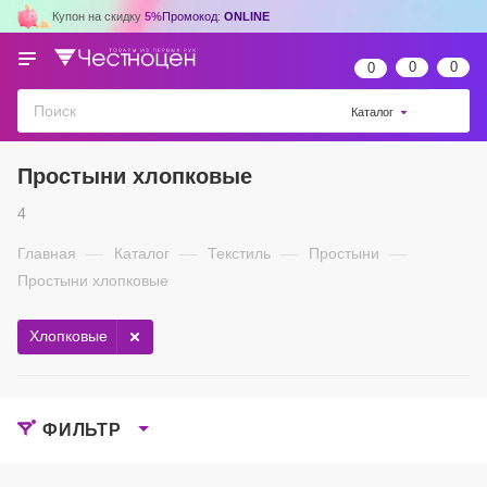
Купон на скидку
5%
Промокод:
ONLINE
0
0
0
Каталог
Простыни хлопковые
4
Главная
—
Каталог
—
Текстиль
—
Простыни
—
Простыни хлопковые
Хлопковые
ФИЛЬТР