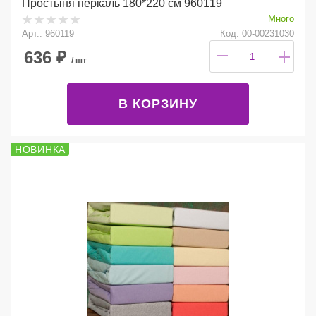
Простыня перкаль 180*220 см 960119
Много
Арт.: 960119
Код: 00-00231030
636
₽
/ шт
В КОРЗИНУ
НОВИНКА