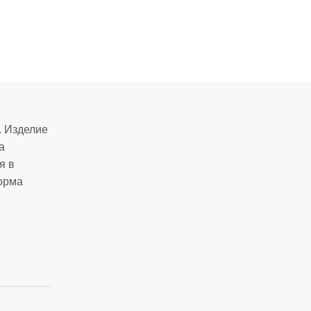
. Изделие
а
я в
орма