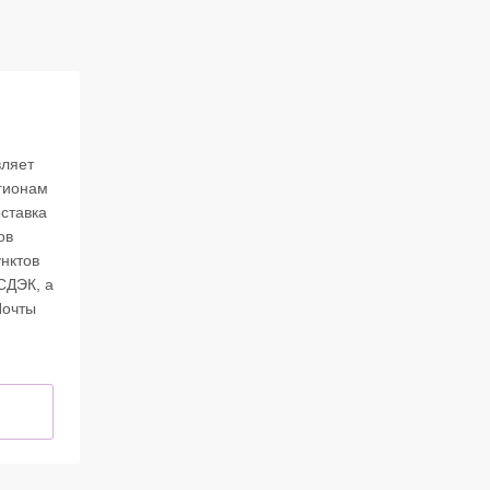
вляет
егионам
ставка
ов
нктов
СДЭК, а
Почты