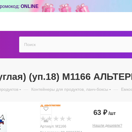
ромокод:
ONLINE
руглая) (уп.18) М1166 АЛЬТ
продуктов
—
Контейнеры для продуктов, ланч-боксы
—
Емкос
63
₽
/шт
Нашли дешевле?
Артикул:
М1166